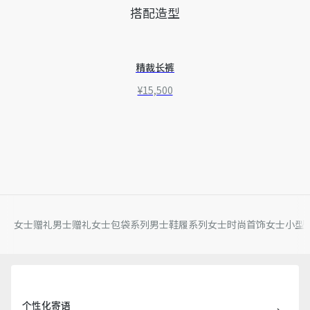
搭配造型
精裁长裤
¥15,500
女士赠礼
男士赠礼
女士包袋系列
男士鞋履系列
女士时尚首饰
女士小型
个性化寄语