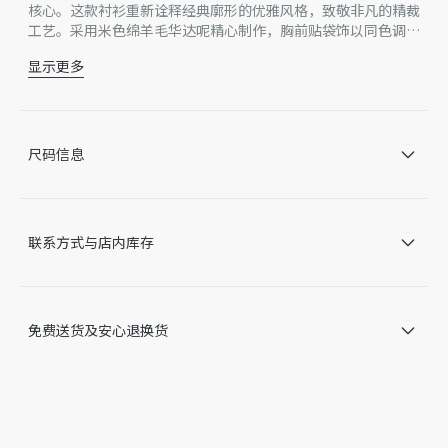
核心。这款衬衫重新诠释经典廓形的优雅风格，致敬非凡的精裁
工艺。采用米色绵羊毛华达呢精心制作，胸前贴袋饰以同色调 D
ior 刺绣提升格调。可与各式长裤或牛仔裤搭配，打造休闲造
显示更多
型。
同色调 Dior 刺绣
纽扣门襟
珍珠母贝纽扣
衣领：7 厘米
尺码信息
胸前贴袋
直裁底边
100% 绵羊毛
意大利制造
联系方式与店内库存
因技术局限、产品改良或生产批次等原因，网站中的信息可能存
在色差、尺码误差、成分含量误差或其他细节误差，网站展示的
产品图片可能与产品实际外观不一致，以产品实物为准。如有相
关问题，请致电迪奥客服中心。
免费送货及安心退换货