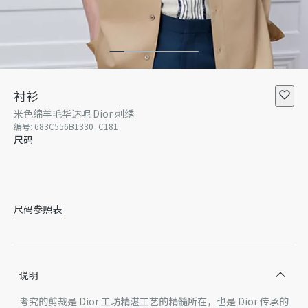
衬衫
米色绵羊毛华达呢 Dior 刺绣
编号
:
683C556B1330_C181
尺码
37
38
39
40
41
42
尺码参照表
说明
考究的剪裁是 Dior 工坊精湛工艺的精髓所在，也是 Dior 传承的