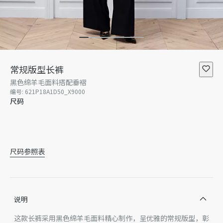
常规版型长裤
黑色绵羊毛面料搭配垂褶
编号
:
621P18A1D50_X9000
尺码
34
36
38
40
42
尺码参照表
说明
这款长裤采用黑色绵羊毛面料精心制作，呈优雅的常规版型，彰