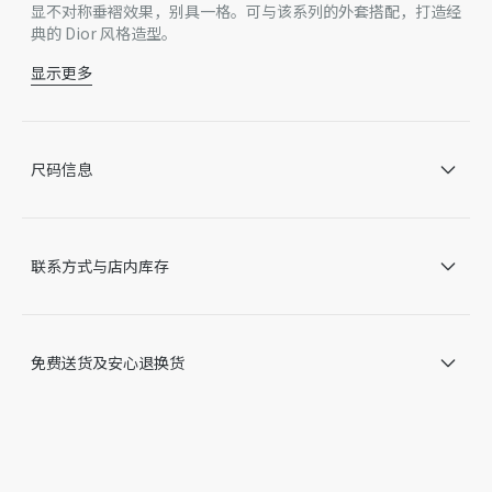
显不对称垂褶效果，别具一格。可与该系列的外套搭配，打造经
典的 Dior 风格造型。
显示更多
腰带环
隐藏式拉链和钩扣开合
褶裥细节
侧面开缝口袋
尺码信息
后侧无盖暗袋
绉纱半里料
100% 绵羊毛
意大利制造
联系方式与店内库存
因技术局限、产品改良或生产批次等原因，网站中的信息可能存
在色差、尺码误差、成分含量误差或其他细节误差，网站展示的
产品图片可能与产品实际外观不一致，以产品实物为准。如有相
关问题，请致电迪奥客服中心。
免费送货及安心退换货