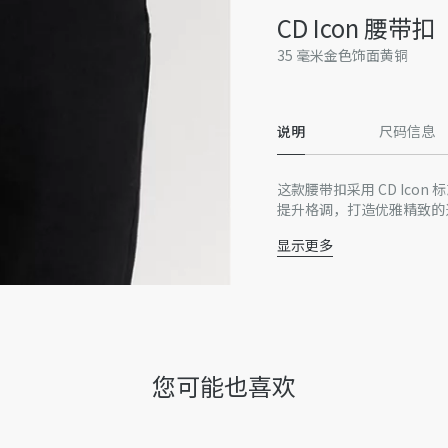
CD Icon 腰带扣
35 毫米金色饰面黄铜
说明
尺码信息
这款腰带扣采用 CD Ico
提升格调，打造优雅精致的
显示更多
黄铜
内含防尘袋
意大利制造
单独出售，可搭配相应
因技术局限、产品改良或生
量误差或其他细节误差，网
您可能也喜欢
准。如有相关问题，请致电