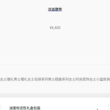
双面腰带
¥4,400
女士赠礼
男士赠礼
女士包袋系列
男士鞋履系列
女士时尚首饰
女士小型皮具
迪奥标志性礼盒包装