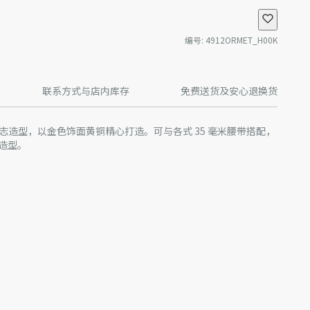
编号
:
4912ORMET_H00K
联系方式与店内库存
免费送货及安心退换货
n 标志造型，以金色饰面黄铜精心打造。可与各式 35 毫米腰带搭配，
造型。
尺寸的腰带，打造精致造型
产批次等原因，网站中的信息可能存在色差、尺码误差、成分含
站展示的产品图片可能与产品实际外观不一致，以产品实物为
迪奥客服中心。