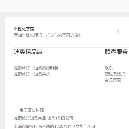
个性化寄语
添加个性化印记，打造与众不同的赠礼
迪奥精品店
顾客服务
克丽丝汀·迪奥高级时装
联系
克丽丝汀·迪奥美妆
配送及退货
常见问题
电子营业执照
克丽丝汀迪奥商业(上海)有限公司
上海市静安区南京西路1225号锦沧文华广场5F