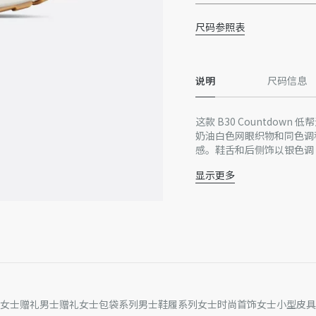
尺码参照表
说明
尺码信息
这款 B30 Countdow
奶油白色网眼织物和同色调科
感。鞋舌和后侧饰以银色调 D
节，弹力内部打造理想的舒
显示更多
主体：网眼织物，科技
里料：网眼织物，牛皮
后侧和侧面饰以反光 CD3
鞋舌饰以 Dior B30 标志
低帮
鞋带开合
灰色轻盈纹理橡胶外底搭配黑
拼接结构
内含防尘袋
女士赠礼
男士赠礼
女士包袋系列
男士鞋履系列
女士时尚首饰
女士小型皮具
意大利制造