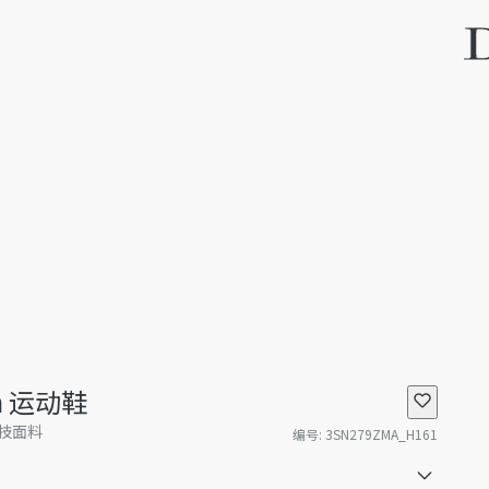
wn 运动鞋
技面料
编号
:
3SN279ZMA_H161