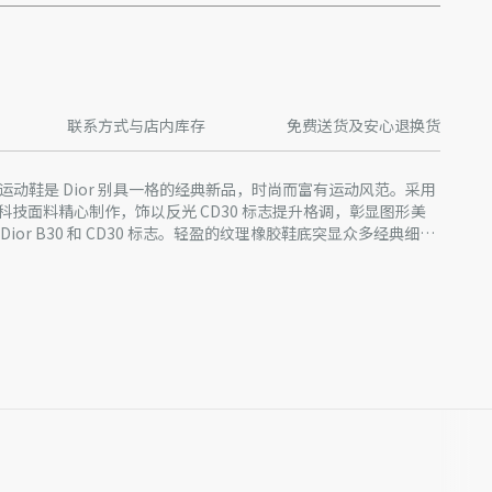
联系方式与店内库存
免费送货及安心退换货
n 低帮运动鞋是 Dior 别具一格的经典新品，时尚而富有运动风范。采用
技面料精心制作，饰以反光 CD30 标志提升格调，彰显图形美
ior B30 和 CD30 标志。轻盈的纹理橡胶鞋底突显众多经典细
适效果。可与各式休闲单品搭配，打造精致造型。
面料
革
0 标志
色饰边和 Dior、CD30 和 B30 标志