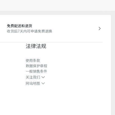
产批次等原因，网站中的信息可能存在色差、尺码误差、成分含
站展示的产品图片可能与产品实际外观不一致，以产品实物为
迪奥客服中心。
免费配送和退货
收货后7天内可申请免费退换
法律法规
使用条款
数据保护章程
一般销售条件
关注我们
网站地图