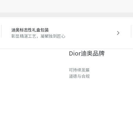
因技术局限、产品改良或生
量误差或其他细节误差，网
准。如有相关问题，请致电
迪奥标志性礼盒包装
彰显精湛工艺，凝聚独到匠心
Dior迪奥品牌
可持续发展
道德与合规