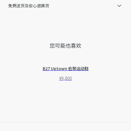
免费送货及安心退换货
关问题，请致电迪奥客服中心。
您可能也喜欢
B27 Uptown 低帮运动鞋
¥9,800