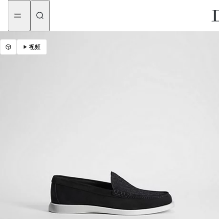
aria_goToMenu
aria_goToContent
视频