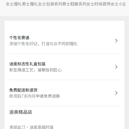
女士赠礼
男士赠礼
女士包袋系列
男士鞋履系列
女士时尚首饰
女士小型
个性化寄语
添加个性化印记，打造与众不同的赠礼
迪奥标志性礼盒包装
彰显精湛工艺，凝聚独到匠心
免费配送和退货
收货后7天内可申请免费退换
迪奥精品店
克丽丝汀·迪奥高级时装