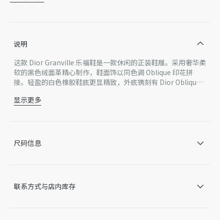
说明
这款 Dior Granville 乐福鞋是一款休闲的正装鞋履。采用奢华柔
软的黑色绒面革精心制作，鞋面饰以同色调 Oblique 印花拼
接。轻盈的白色橡胶鞋底更显精致，外底镌刻有 Dior Oblique
图案，后侧镌刻以 Dior 标志。可为各式休闲造型增添优雅气
显示更多
质。
主体：牛皮革，棉，科技面料
里料：牛皮革，科技面料
后侧饰以 Dior 标志
低帮
尺码信息
便鞋款式设计
白色橡胶外底镌刻有 Dior Oblique 图案
拼接结构
内含防尘袋
联系方式与店内库存
意大利制造
因技术局限、产品改良或生产批次等原因，网站中的信息可能存
在色差、尺码误差、成分含量误差或其他细节误差，网站展示的
产品图片可能与产品实际外观不一致，以产品实物为准。如有相