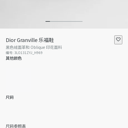
Dior Granville 乐福鞋
黑色绒面革和 Oblique 印花面料
编号
:
3LO131ZYJ_H969
其他颜色
尺码
38
39
39.5
暂无库存
40
40.5
暂无库存
41
尺码参照表