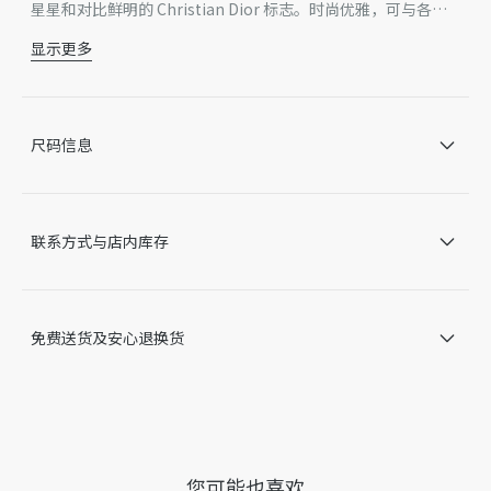
星星和对比鲜明的 Christian Dior 标志。时尚优雅，可与各式
休闲装扮搭配，增添点睛之笔。
显示更多
蓝色和白色 Dior Marinière 图案
对比鲜明的 Christian Dior 标志和星星
95% 棉，5% 锦纶
意大利制造
尺码信息
因技术局限、产品改良或生产批次等原因，网站中的信息可能存
在色差、尺码误差、成分含量误差或其他细节误差，网站展示的
产品图片可能与产品实际外观不一致，以产品实物为准。如有相
关问题，请致电迪奥客服中心。
联系方式与店内库存
免费送货及安心退换货
您可能也喜欢