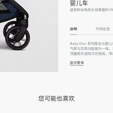
婴儿车
蓝色和米色防水效果面料 Obl
说明
尺码信息
Baby Dior 系列推出与
气质与实用功能融为一体。车轮
顶篷既可遮阳又可挡雨，饰以 
实用，适用于各种场合。采
显示更多
可调节皮革效果面料扶
可旋转式座椅（宝宝可
两种折叠方式
可倾斜设计，方便宝宝
宽大座椅搭配舒适的安
可调节脚蹬
您可能也喜欢
可拆卸、可洗涤的防紫
带锁定装置的实心车轮
配件：雨罩、杯架和置
意大利制造