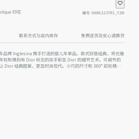
ique 印花
编号
:
0WBL51STR1_Y38I
联系方式与店内库存
免费送货及安心退换货
婴儿车品牌 Inglesina 携手打造的婴儿车单品。款式别致经典，将优雅
和镌刻有 Dior 标志的扶手彰显 Dior 的细节艺术。可调节的
Dior 经典图案，更显时尚现代。小巧的尺寸和 360° 前轮精巧
用特色多功能设计，可轻松快捷地折叠或展开，安全性高。
手
面向前方或面向大人）
睡眠
全带
外线一体式透气遮阳篷
物篮