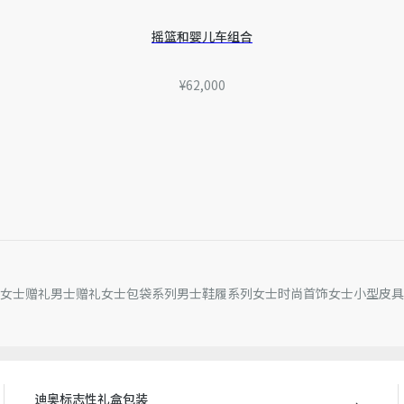
注意：
根据 EN 1888-2:2
摇篮和婴儿车组合
为准
不适合在慢跑或滑旱冰
¥62,000
仅适用于步行时使用
符合适用的安全规定
因技术局限、产品改良或生
量误差或其他细节误差，网
准。如有相关问题，请致电
女士赠礼
男士赠礼
女士包袋系列
男士鞋履系列
女士时尚首饰
女士小型皮具
迪奥标志性礼盒包装