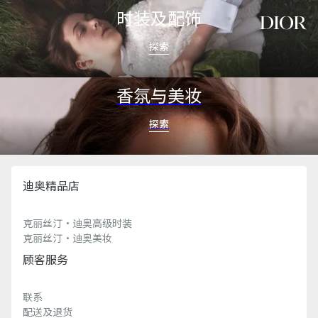
aria_goToMenu
aria_goToContent
时装及配饰
探索
香氛与美妆
探索
迪奥精品店
克丽丝汀·迪奥高级时装
克丽丝汀·迪奥美妆
顾客服务
联系
配送及退货