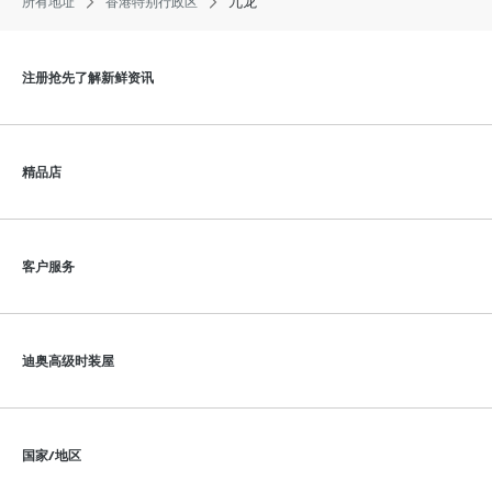
九龙
所有地址
香港特别行政区
点击展开或折叠内容
注册抢先了解新鲜资讯
点击展开或折叠内容
精品店
点击展开或折叠内容
客户服务
点击展开或折叠内容
迪奥高级时装屋
点击展开或折叠内容
国家/地区