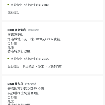
当前营业
-
结束营业时间
21:00
童装精品
DIOR 廣東道店
迪奥精品店
廣東道5號
海港城地下及一樓 G001及G002號舖
尖沙咀
九龍
香港特别行政区
当前营业
-
结束营业时间
22:00
女士精品
男士精品
珠宝
3 更多门店
DIOR 圆方店
迪奥精品店
香港圆方2樓2092-97号铺
尖沙咀柯士甸道西1號
尖沙咀
九龙