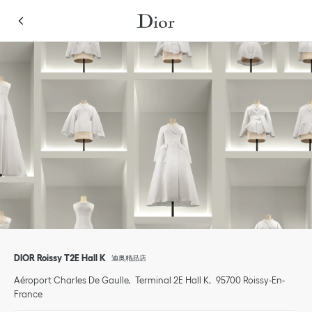
Skip to content
Return to Nav
Link Opens in New Tab
点击展开或折叠内容
Link Opens in New Tab
Link Opens in New Tab
Link Opens in New Tab
Link Opens in New Tab
移动设备
DIOR Roissy T2E Hall K
迪奥精品店
Aéroport Charles De Gaulle
Terminal 2E Hall K
95700
Roissy-En-
France