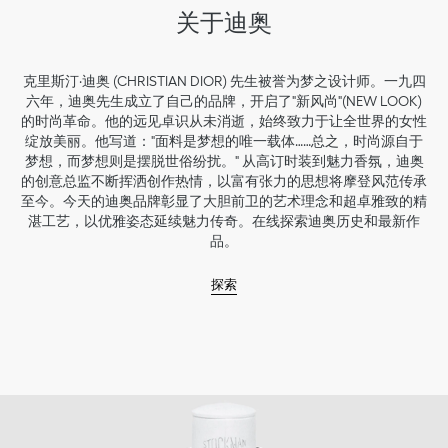
关于迪奥
克里斯汀·迪奥 (CHRISTIAN DIOR) 先生被誉为梦之设计师。一九四
六年，迪奥先生成立了自己的品牌，开启了"新风尚"(NEW LOOK)
的时尚革命。他的远见卓识从未消逝，始终致力于让全世界的女性
绽放美丽。他写道："面料是梦想的唯一载体……总之，时尚源自于
梦想，而梦想则是摆脱世俗纷扰。" 从高订时装到魅力香氛，迪奥
的创意总监不断挥洒创作热情，以富有张力的思想将摩登风范传承
至今。今天的迪奥品牌彰显了大胆前卫的艺术理念和超卓雅致的精
湛工艺，以优雅姿态延续魅力传奇。在线探索迪奥历史和最新作
品。
探索