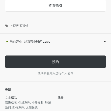
查看指引
+33174371249
当前营业
-
结束营业时间
22:30
預約
预约销售顾问进行个人咨询
类别
女士精品
腕表
高级成衣, 包袋系列, 小件皮具, 鞋履
系列, 配饰系列, 太阳眼镜