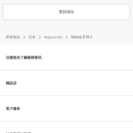
查找地址
Sakae 3-16-1
所有地址
日本
Nagoya-Shi
点击展开或折叠内容
注册抢先了解新鲜资讯
点击展开或折叠内容
精品店
点击展开或折叠内容
客户服务