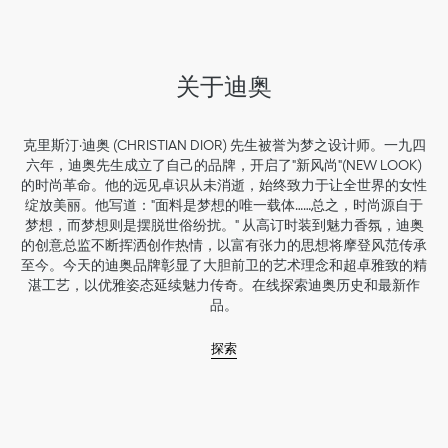
关于迪奥
克里斯汀·迪奥 (CHRISTIAN DIOR) 先生被誉为梦之设计师。一九四
六年，迪奥先生成立了自己的品牌，开启了"新风尚"(NEW LOOK)
的时尚革命。他的远见卓识从未消逝，始终致力于让全世界的女性
绽放美丽。他写道："面料是梦想的唯一载体……总之，时尚源自于
梦想，而梦想则是摆脱世俗纷扰。" 从高订时装到魅力香氛，迪奥
的创意总监不断挥洒创作热情，以富有张力的思想将摩登风范传承
至今。今天的迪奥品牌彰显了大胆前卫的艺术理念和超卓雅致的精
湛工艺，以优雅姿态延续魅力传奇。在线探索迪奥历史和最新作
品。
探索