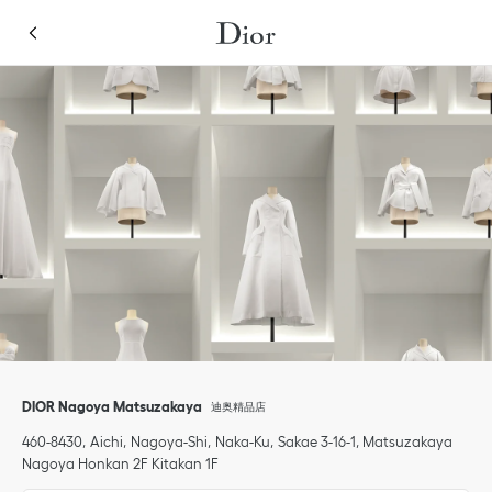
Skip to content
Return to Nav
Link Opens in New Tab
Link Opens in New Tab
点击展开或折叠内容
Link Opens in New Tab
Link Opens in New Tab
移动设备
点击展开此类别列表，查看全部
DIOR Nagoya Matsuzakaya
迪奥精品店
460-8430
Aichi
Nagoya-Shi
Naka-Ku
Sakae 3-16-1
,
Matsuzakaya
Nagoya Honkan 2F Kitakan 1F