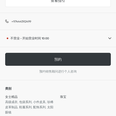
查看指引
+97444592499
不营业
-
开始营业时间
10:00
預約
预约销售顾问进行个人咨询
类别
女士精品
珠宝
高级成衣, 包袋系列, 小件皮具, 珍稀
皮革制品, 鞋履系列, 配饰系列, 太阳
眼镜