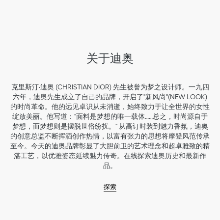
关于迪奥
克里斯汀·迪奥 (CHRISTIAN DIOR) 先生被誉为梦之设计师。一九四
六年，迪奥先生成立了自己的品牌，开启了"新风尚"(NEW LOOK)
的时尚革命。他的远见卓识从未消逝，始终致力于让全世界的女性
绽放美丽。他写道："面料是梦想的唯一载体……总之，时尚源自于
梦想，而梦想则是摆脱世俗纷扰。" 从高订时装到魅力香氛，迪奥
的创意总监不断挥洒创作热情，以富有张力的思想将摩登风范传承
至今。今天的迪奥品牌彰显了大胆前卫的艺术理念和超卓雅致的精
湛工艺，以优雅姿态延续魅力传奇。在线探索迪奥历史和最新作
品。
探索