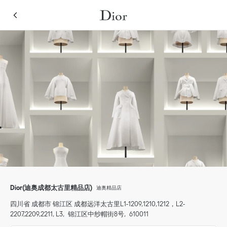
Skip to content
Return to Nav
Link Opens in New Tab
点击展开或折叠内容
Link Opens in New Tab
Link Opens in New Tab
Link Opens in New Tab
Link Opens in New Tab
移动设备
点击展开此类别列表，查看全部
Dior(迪奥成都太古里精品店)
迪奥精品店
四川省
成都市
锦江区
成都远洋太古里L1-1209,1210,1212，L2-
2207,2209,2211, L3
锦江区中纱帽街8号
610011