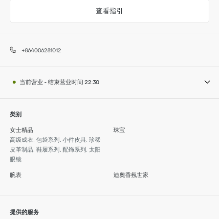
查看指引
+864006281012
当前营业
-
结束营业时间
22:30
类别
女士精品
珠宝
高级成衣, 包袋系列, 小件皮具, 珍稀
皮革制品, 鞋履系列, 配饰系列, 太阳
眼镜
腕表
迪奧香氛世家
提供的服务