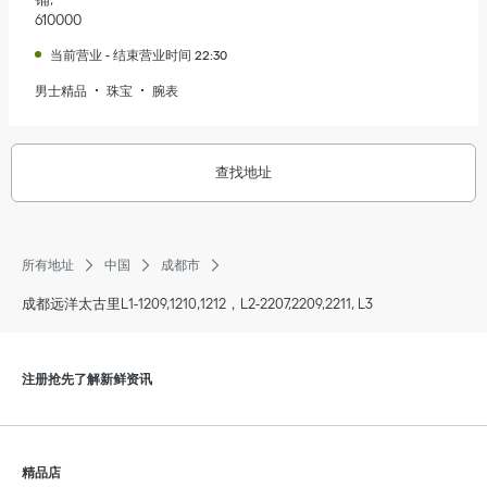
610000
当前营业
-
结束营业时间
22:30
男士精品
珠宝
腕表
查找地址
所有地址
中国
成都市
成都远洋太古里L1-1209,1210,1212，L2-2207,2209,2211, L3
点击展开或折叠内容
注册抢先了解新鲜资讯
点击展开或折叠内容
精品店