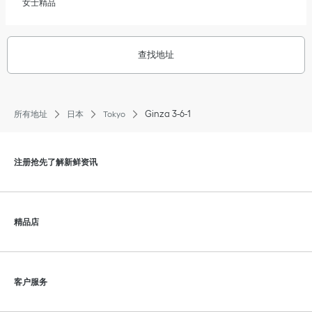
女士精品
查找地址
Ginza 3-6-1
所有地址
日本
Tokyo
点击展开或折叠内容
注册抢先了解新鲜资讯
点击展开或折叠内容
精品店
点击展开或折叠内容
客户服务