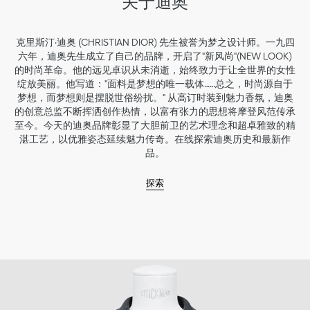
关于迪奥
克里斯汀·迪奥 (CHRISTIAN DIOR) 先生被誉为梦之设计师。一九四
六年，迪奥先生成立了自己的品牌，开启了"新风尚"(NEW LOOK)
的时尚革命。他的远见卓识从未消逝，始终致力于让全世界的女性
绽放美丽。他写道："面料是梦想的唯一载体……总之，时尚源自于
梦想，而梦想则是摆脱世俗纷扰。" 从高订时装到魅力香氛，迪奥
的创意总监不断挥洒创作热情，以富有张力的思想将摩登风范传承
至今。今天的迪奥品牌彰显了大胆前卫的艺术理念和超卓雅致的精
湛工艺，以优雅姿态延续魅力传奇。在线探索迪奥历史和最新作
品。
探索