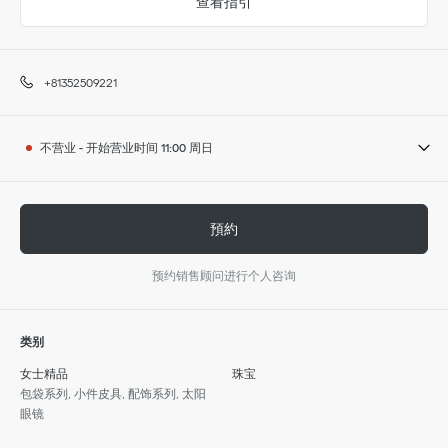
查看指引
+81352509221
不营业
-
开始营业时间
11:00
周日
預約
预约销售顾问进行个人咨询
类别
女士精品
珠宝
包袋系列, 小件皮具, 配饰系列, 太阳
眼镜