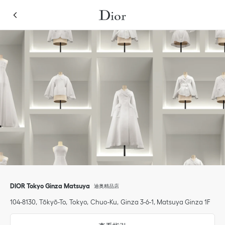
Skip to content
Return to Nav
Link Opens in New Tab
Link Opens in New Tab
点击展开或折叠内容
Link Opens in New Tab
Link Opens in New Tab
Link Opens in New Tab
移动设备
点击展开此类别列表，查看全部
DIOR Tokyo Ginza Matsuya
迪奥精品店
104-8130
Tōkyō-To
Tokyo
Chuo-Ku
Ginza 3-6-1
,
Matsuya Ginza 1F